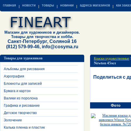
главная
новости
товары
новинки
адреса магазинов
как зака
Магазин для художников и дизайнеров.
Товары для творчества и хобби.
Санкт-Петербург, Соляной 16
(812) 579-99-46, info@cosyma.ru
Товары для художников
Краски художественные
Newton 45мл
Альбомы для рисования
Аэрография
Поделиться с д
Блокноты для записей
Бумага и картон
Валики из поролона
Фото
Графика и рисование
Детское творчество
Золочение
Калька пленка и пластик