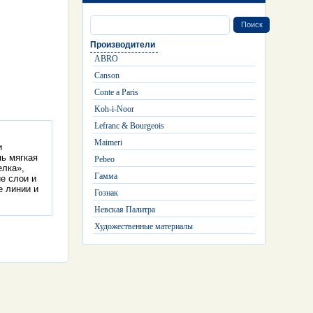
Производители
ABRO
Canson
Conte a Paris
Koh-i-Noor
Lefranc & Bourgeois
Maimeri
и
пь мягкая
Pebeo
елка»,
Гамма
ие слои и
е линии и
Гознак
Невская Палитра
Художественные материалы