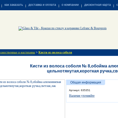
как заказать
доставка и оплата
о компании
дисконтная карта
дожественные и мастихины
>
Кисти из волоса соболя
Кисти из волоса соболя № 8,обойма ал
цельнотянутая,короткая ручка,св
Общая информация
Артикул: 635351
Наличие уточняйте