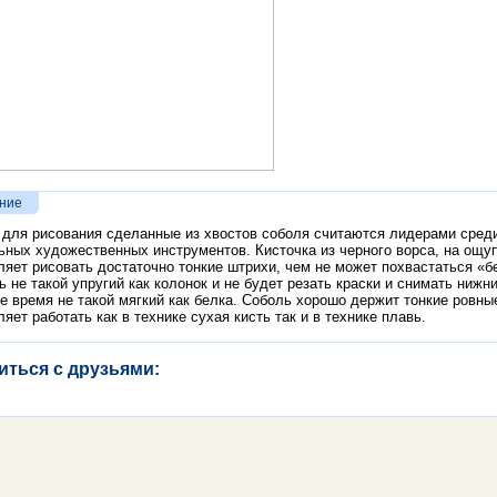
ние
 для рисования сделанные из хвостов соболя считаются лидерами сред
ьных художественных инструментов. Кисточка из черного ворса, на ощу
ляет рисовать достаточно тонкие штрихи, чем не может похвастаться «б
ь не такой упругий как колонок и не будет резать краски и снимать нижн
же время не такой мягкий как белка. Соболь хорошо держит тонкие ровны
ляет работать как в технике сухая кисть так и в технике плавь.
иться с друзьями: