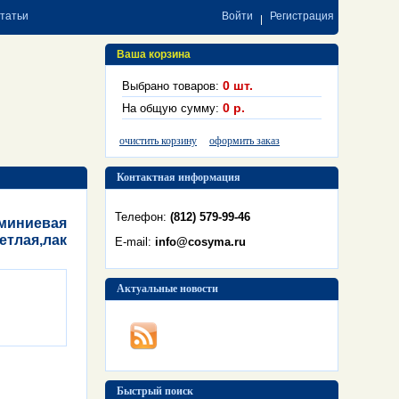
статьи
Войти
Регистрация
Ваша корзина
0
шт.
Выбрано товаров:
0
р.
На общую сумму:
очистить корзину
оформить заказ
Контактная информация
Телефон:
(812) 579-99-46
юминиевая
етлая,лак
E-mail:
info@cosyma.ru
Актуальные новости
Быстрый поиск