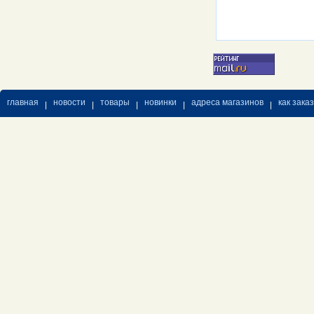
главная
новости
товары
новинки
адреса магазинов
как зака