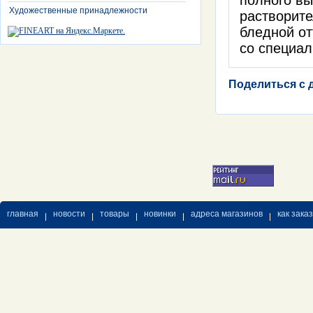
полного в
Художественные принадлежности
растворите
бледной от
со специа
Поделиться с 
главная
новости
товары
новинки
адреса магазинов
как зака