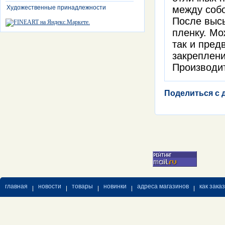
Художественные принадлежности
между собо
После выс
пленку. Мо
так и пред
закреплени
Производит
Поделиться с 
главная
новости
товары
новинки
адреса магазинов
как зака