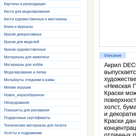
Картины и репродукции
Кисти для моделирования
Кисти художественные и мастихины
Книги и журналы
Краски декоративные
Краски для моделей
Краски художественные
Описание
Материалы для живописи
Акрил DEC
Материалы для хобби
выпускает
Моделирование и лепка
художеств
Мольберты этюдники и рамы
«Невская 
Мягкие игрушки
Краски мо
Новое_неразобранное
поверхност
Оборудование
холст, бум
Планшеты для рисования
и декорати
Подарочные сертификаты
Краски дан
Технические материалы для печати
концентрац
Холсты и подрамники
отличных 