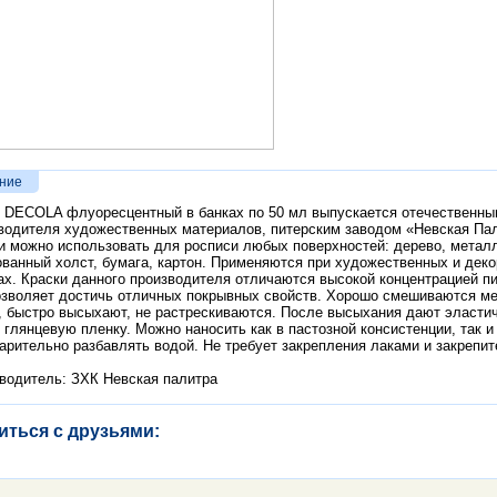
ние
 DECOLA флуоресцентный в банках по 50 мл выпускается отечественн
водителя художественных материалов, питерским заводом «Невская Па
и можно использовать для росписи любых поверхностей: дерево, металл
ованный холст, бумага, картон. Применяются при художественных и дек
ах. Краски данного производителя отличаются высокой концентрацией пи
озволяет достичь отличных покрывных свойств. Хорошо смешиваются м
, быстро высыхают, не растрескиваются. После высыхания дают эласти
 глянцевую пленку. Можно наносить как в пастозной консистенции, так и
арительно разбавлять водой. Не требует закрепления лаками и закрепи
водитель: ЗХК Невская палитра
иться с друзьями: