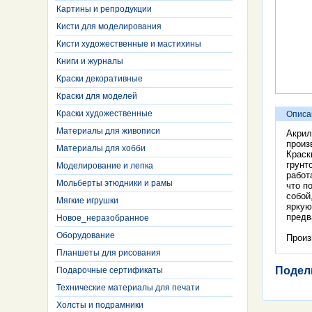
Картины и репродукции
Кисти для моделирования
Кисти художественные и мастихины
Книги и журналы
Краски декоративные
Краски для моделей
Краски художественные
Описа
Материалы для живописи
Акрил
произ
Материалы для хобби
Краск
грунт
Моделирование и лепка
работ
Мольберты этюдники и рамы
что п
собой
Мягкие игрушки
яркую
предв
Новое_неразобранное
Оборудование
Произ
Планшеты для рисования
Подел
Подарочные сертификаты
Технические материалы для печати
Холсты и подрамники