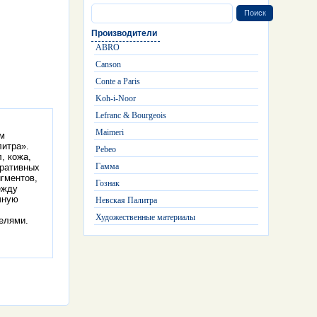
Производители
ABRO
Canson
Conte a Paris
Koh-i-Noor
Lefranc & Bourgeois
Maimeri
ым
литра».
Pebeo
, кожа,
Гамма
оративных
гментов,
Гознак
ежду
чную
Невская Палитра
Художественные материалы
телями.