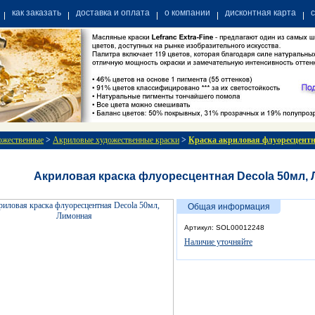
как заказать
доставка и оплата
о компании
дисконтная карта
ожественные
>
Акриловые художественные краски
>
Краска акриловая флуоресцен
Акриловая краска флуоресцентная Decola 50мл,
Общая информация
Артикул: SOL00012248
Наличие уточняйте