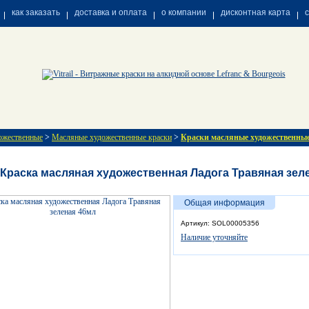
как заказать
доставка и оплата
о компании
дисконтная карта
ожественные
>
Масляные художественные краски
>
Краски масляные художественные
Краска масляная художественная Ладога Травяная зел
Общая информация
Артикул: SOL00005356
Наличие уточняйте