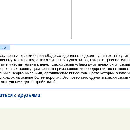
ние
ественные краски серии «Ладога» идеально подходят для тех, кто учит
исному мастерству, а так же для тех художников, которые требовательн
тву и чувствительны к цене. Краски серии «Ладога» отличаются от серии
ер-класс» преимущественным применением менее дорогих, но не менее 
ении с неорганическими, органических пигментов. цвета которых аналог
м красок на основе более дорогих. Это позволило сделать краски серии
 доступными для потребителей.
иться с друзьями: