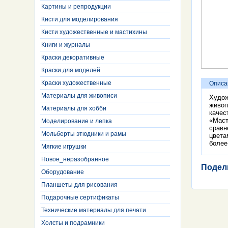
Картины и репродукции
Кисти для моделирования
Кисти художественные и мастихины
Книги и журналы
Краски декоративные
Краски для моделей
Краски художественные
Описа
Материалы для живописи
Худож
живоп
Материалы для хобби
качес
«Маст
Моделирование и лепка
сравн
Мольберты этюдники и рамы
цвета
более
Мягкие игрушки
Новое_неразобранное
Подел
Оборудование
Планшеты для рисования
Подарочные сертификаты
Технические материалы для печати
Холсты и подрамники