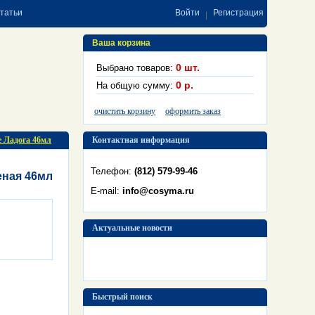
статьи
Войти
Регистрация
Ваша корзина
0
шт.
Выбрано товаров:
0
р.
На общую сумму:
очистить корзину
оформить заказ
 Ладога 46мл
Контактная информация
Телефон:
(812) 579-99-46
еная 46мл
E-mail:
info@cosyma.ru
Актуальные новости
Быстрый поиск