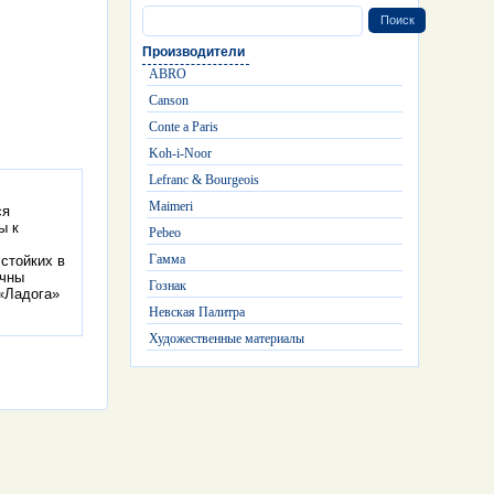
Производители
ABRO
Canson
Conte a Paris
Koh-i-Noor
Lefranc & Bourgeois
Maimeri
ся
ы к
Pebeo
Гамма
стойких в
ичны
Гознак
 «Ладога»
Невская Палитра
Художественные материалы